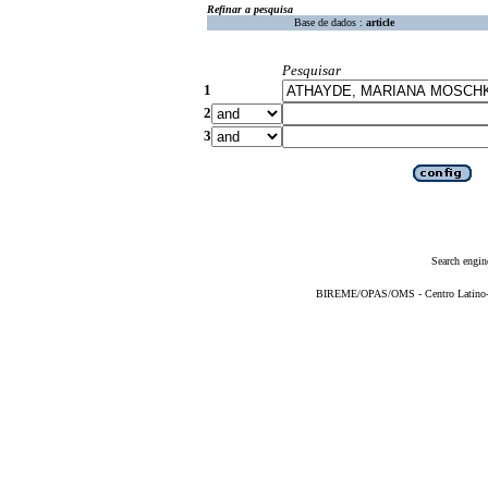
Refinar a pesquisa
Base de dados :
article
Pesquisar
1
2
3
Search engin
BIREME/OPAS/OMS - Centro Latino-Am