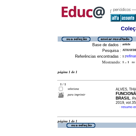
Coleç
Base de dados :
article
Pesquisa :
ATHAYDE
Referências encontradas :
refina
1
[
Mostrando:
1 .. 1
no f
página 1 de 1
1 / 1
seleciona
ALVES, THIA
FUNCIONÁ
para imprimir
BRASIL
.
Re
2019, vol.3
resumo e
·
página 1 de 1