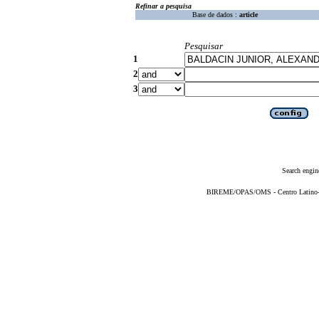
Refinar a pesquisa
Base de dados :
article
Pesquisar
1
2
3
Search engin
BIREME/OPAS/OMS - Centro Latino-Am