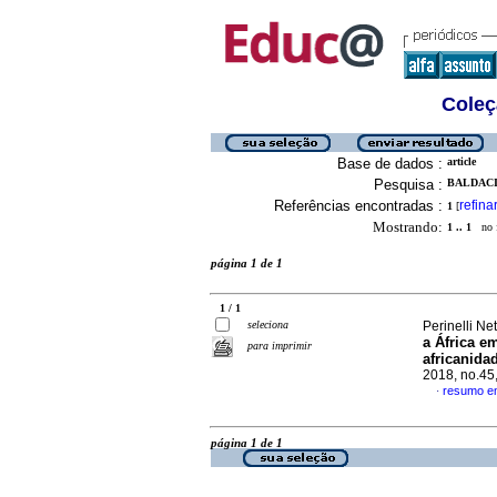
Coleç
Base de dados :
article
Pesquisa :
BALDACI
Referências encontradas :
refina
1
[
Mostrando:
1 .. 1
no f
página 1 de 1
1 / 1
seleciona
Perinelli Ne
a África e
para imprimir
africanida
2018, no.45
resumo e
·
página 1 de 1