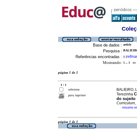
Coleç
Base de dados :
article
Pesquisa :
BALIEIRO
Referências encontradas :
refina
1
[
Mostrando:
1 .. 1
no f
página 1 de 1
1 / 1
BALIEIRO, L
seleciona
C
Terezinha
para imprimir
do sujeit
Curriculum
,
resumo e
·
página 1 de 1