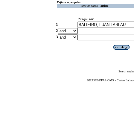
Refinar a pesquisa
Base de dados :
article
Pesquisar
1
2
3
Search engin
BIREME/OPAS/OMS - Centro Latino-Am