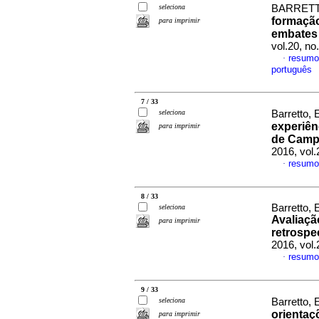
seleciona
BARRETT
formação
para imprimir
embates
vol.20, n
resumo
·
português
7 / 33
seleciona
Barretto,
experiên
para imprimir
de Camp
2016, vol
resumo
·
8 / 33
Barretto, 
seleciona
Avaliaçã
para imprimir
retrospe
2016, vol
resumo
·
9 / 33
seleciona
Barretto, 
orientaç
para imprimir