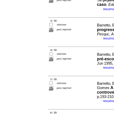
Sá
para imprimir
caso
.
Edu
resumo
·
3 / 33
seleciona
Barretto, 
progress
para imprimir
Pesqui.
, 
resumo
·
4 / 33
seleciona
Barretto, 
pré-esco
para imprimir
Jun 1995,
resumo
·
5 / 33
Barretto, 
seleciona
A
Gomes
para imprimir
controve
p.193-210
resumo
·
6 / 33