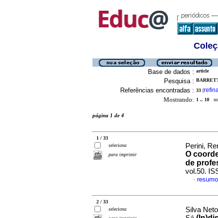
Coleç
Base de dados :
article
Pesquisa :
BARRETTO
Referências encontradas :
refin
33
[
Mostrando:
1 .. 10
no 
página 1 de 4
1 / 33
Perini, Re
seleciona
O coorde
para imprimir
de profe
vol.50. I
resumo
·
2 / 33
Silva Neto
seleciona
(In)di