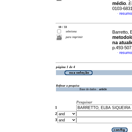
médio
.
E
0103-683
resumo
·
10 / 33
seleciona
Barretto, 
metodoló
para imprimir
na atual
p.493-507
resumo
·
página 1 de 4
Refinar a pesquisa
Base de dados :
article
Pesquisar
1
2
3