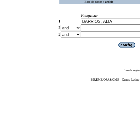
Base de dados :
article
Pesquisar
1
2
3
Search engin
BIREME/OPAS/OMS - Centro Latino-Am