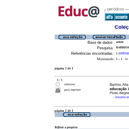
Coleç
Base de dados :
article
Pesquisa :
BARRIOS,
Referências encontradas :
refina
1
[
Mostrando:
1 .. 1
no f
página 1 de 1
1 / 1
seleciona
Barrios, Al
educação i
para imprimir
Porto Alegr
resumo e
·
página 1 de 1
Refinar a pesquisa