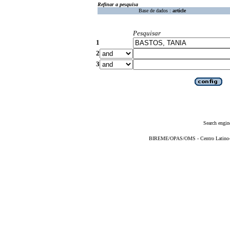
Refinar a pesquisa
Base de dados :
article
Pesquisar
1
2
3
Search engin
BIREME/OPAS/OMS - Centro Latino-Am