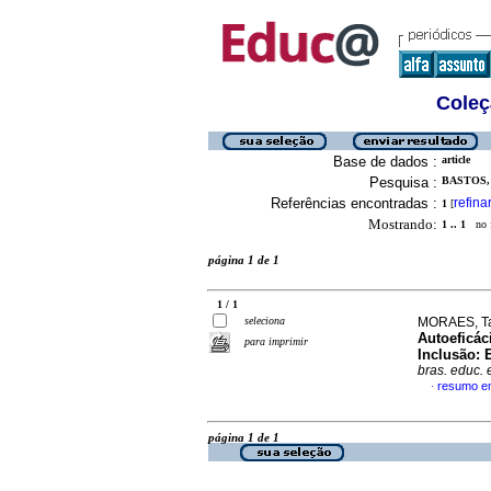
Coleç
Base de dados :
article
Pesquisa :
BASTOS, 
Referências encontradas :
refina
1
[
Mostrando:
1 .. 1
no f
página 1 de 1
1 / 1
seleciona
MORAES, Ta
Autoeficác
para imprimir
Inclusão: 
bras. educ. 
resumo e
·
página 1 de 1