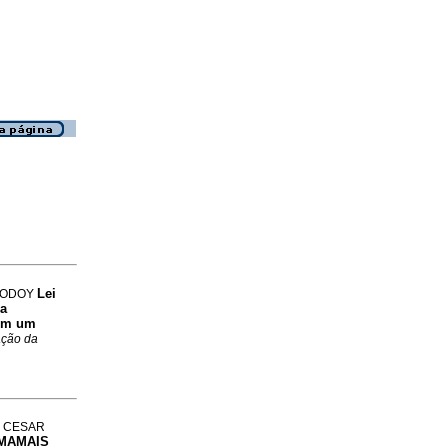
Lei
 GODOY
da
 em um
ração da
O CESAR
MAMAIS