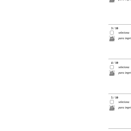
3 / 10
seleciona
para impr
4 / 10
seleciona
para impr
5 / 10
seleciona
para impr