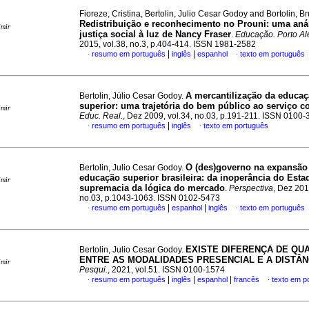
Fioreze, Cristina, Bertolin, Julio Cesar Godoy and Bortolin, B
Redistribuição e reconhecimento no Prouni: uma aná
imir
justiça social à luz de Nancy Fraser
.
Educação. Porto Al
2015, vol.38, no.3, p.404-414. ISSN 1981-2582
|
|
resumo em português
inglês
espanhol
texto em português
·
·
A mercantilização da educa
Bertolin, Júlio Cesar Godoy.
superior: uma trajetória do bem público ao serviço c
imir
Educ. Real.
, Dez 2009, vol.34, no.03, p.191-211. ISSN 0100
|
resumo em português
inglês
texto em português
·
·
O (des)governo na expansão
Bertolin, Julio Cesar Godoy.
educação superior brasileira: da inoperância do Esta
imir
supremacia da lógica do mercado
.
Perspectiva
, Dez 201
no.03, p.1043-1063. ISSN 0102-5473
|
|
resumo em português
espanhol
inglês
texto em português
·
·
EXISTE DIFERENÇA DE QU
Bertolin, Julio Cesar Godoy.
ENTRE AS MODALIDADES PRESENCIAL E A DISTÂN
imir
Pesqui.
, 2021, vol.51. ISSN 0100-1574
|
|
|
resumo em português
inglês
espanhol
francês
texto em p
·
·