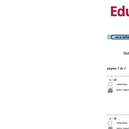
Ref
página 1 de 1
1 / 10
seleciona
para impr
2 / 10
seleciona
para impr