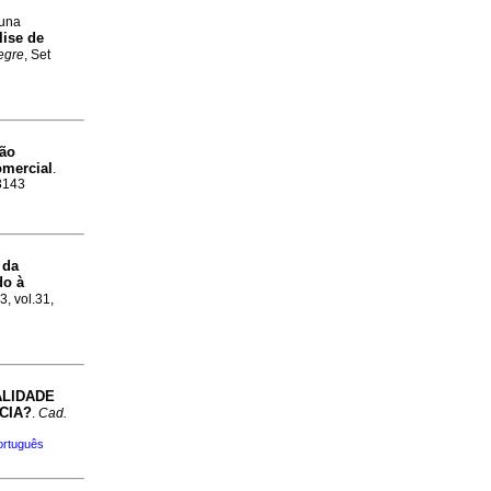
runa
lise de
egre
, Set
ção
omercial
.
-3143
 da
do à
3, vol.31,
ALIDADE
CIA?
.
Cad.
ortuguês