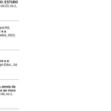
O: ESTUDO
 vol.23, no.1,
 and Ré,
 e a
ativa
, 2023,
re e a
ogo Educ.
, Jul
 sereia da
o ao risco
l.46, no.1.