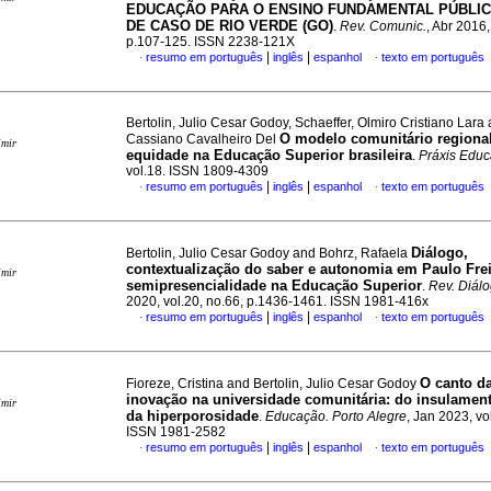
EDUCAÇÃO PARA O ENSINO FUNDAMENTAL PÚBLIC
DE CASO DE RIO VERDE (GO)
.
Rev. Comunic.
, Abr 2016,
p.107-125. ISSN 2238-121X
|
|
resumo em português
inglês
espanhol
texto em português
·
·
Bertolin, Julio Cesar Godoy, Schaeffer, Olmiro Cristiano Lara
O modelo comunitário regional
Cassiano Cavalheiro Del
imir
equidade na Educação Superior brasileira
.
Práxis Educ
vol.18. ISSN 1809-4309
|
|
resumo em português
inglês
espanhol
texto em português
·
·
Diálogo,
Bertolin, Julio Cesar Godoy and Bohrz, Rafaela
contextualização do saber e autonomia em Paulo Frei
imir
semipresencialidade na Educação Superior
.
Rev. Diál
2020, vol.20, no.66, p.1436-1461. ISSN 1981-416x
|
|
resumo em português
inglês
espanhol
texto em português
·
·
O canto da
Fioreze, Cristina and Bertolin, Julio Cesar Godoy
inovação na universidade comunitária: do insulament
imir
da hiperporosidade
.
Educação. Porto Alegre
, Jan 2023, vo
ISSN 1981-2582
|
|
resumo em português
inglês
espanhol
texto em português
·
·