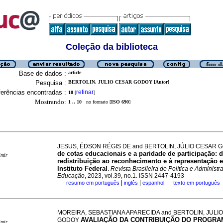
Coleção da biblioteca
Base de dados :
article
Pesquisa :
BERTOLIN, JULIO CESAR GODOY [Autor]
erências encontradas :
refinar
10
[
]
Mostrando:
1 .. 10
no formato [
ISO 690
]
JESUS, ÉDSON RÉGIS DE and BERTOLIN, JÚLIO CESAR
de cotas educacionais e a paridade de participação: 
imir
redistribuição ao reconhecimento e à representação
Instituto Federal
.
Revista Brasileira de Política e Administ
Educação
, 2023, vol.39, no.1. ISSN 2447-4193
|
|
resumo em português
inglês
espanhol
texto em português
·
·
MOREIRA, SEBASTIANA APARECIDA and BERTOLIN, JULI
AVALIAÇÃO DA CONTRIBUIÇÃO DO PROGRA
GODOY
imir