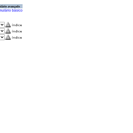
lário avançado
mulário básico