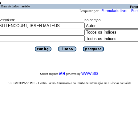
a
Base de dados :
article
Formu
Formulário livre
For
Pesquisar por :
esquisar
no campo
iAH
WWWISIS
Search engine:
powered by
BIREME/OPAS/OMS - Centro Latino-Americano e do Caribe de Informação em Ciências da Saúde