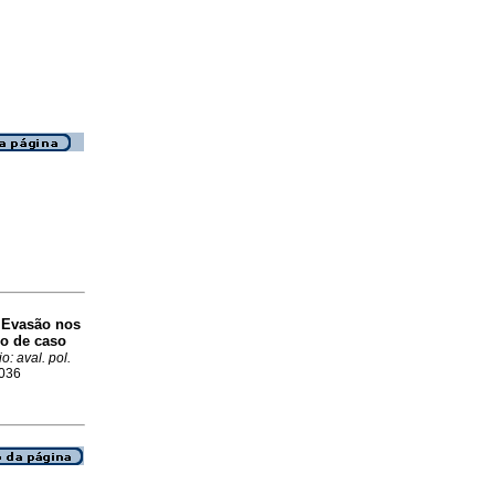
Evasão nos
o
do de caso
o: aval. pol.
4036