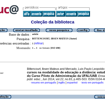
Coleção da biblioteca
Base de dados :
article
Pesquisa :
BITTENCOURT, IBSEN MATEUS [Autor]
erências encontradas :
refinar
1
[
]
Mostrando:
1 .. 1
no formato [
ISO 690
]
Bittencourt, Ibsen Mateus and Mercado, Luis Paulo Leopold
cursos na modalidade de educação a distância: estu
imir
do Curso Piloto de Administração da UFAL/UAB
.
Ensai
públ. educ.
, Jun 2014, vol.22, no.83, p.465-503. ISSN 0104-
|
|
resumo em português
inglês
espanhol
texto em português
·
·