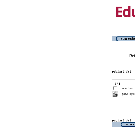
Ref
página 1 de 1
1 / 1
seleciona
para impr
página 1 de 1