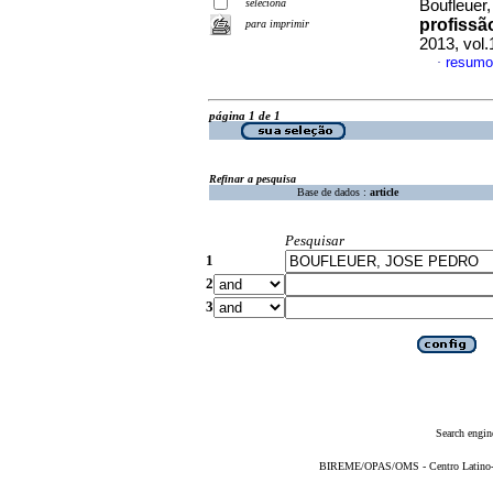
seleciona
Boufleuer
profissã
para imprimir
2013, vol
resumo
·
página 1 de 1
Refinar a pesquisa
Base de dados :
article
Pesquisar
1
2
3
Search engin
BIREME/OPAS/OMS - Centro Latino-Am