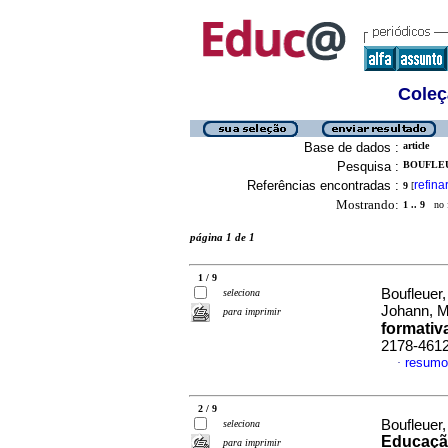
Coleç
Base de dados :
article
Pesquisa :
BOUFLEU
Referências encontradas :
refina
9
[
Mostrando:
1 .. 9
no f
página 1 de 1
1 / 9
Boufleuer,
seleciona
Johann, M
para imprimir
formativ
2178-461
resumo
·
2 / 9
Boufleuer,
seleciona
Educaçã
para imprimir