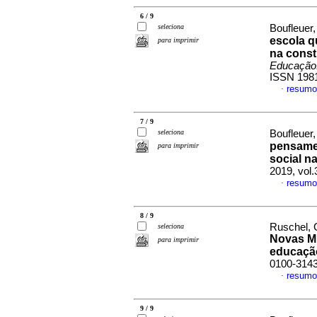
6 / 9
seleciona
Boufleuer
escola q
para imprimir
na cons
Educação.
ISSN 198
resumo
·
7 / 9
seleciona
Boufleuer
pensamen
para imprimir
social n
2019, vol
resumo
·
8 / 9
Ruschel, 
seleciona
Novas Mí
para imprimir
educaçã
0100-314
resumo
·
9 / 9