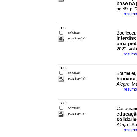
base na 
no.49, p.
resumo
·
3 / 9
Boufleuer
seleciona
Interdis
para imprimir
uma ped
2020, vol
resumo
·
4 / 9
seleciona
Boufleuer
humana,
para imprimir
Alegre
, M
resumo
·
5 / 9
seleciona
Casagrand
educação
para imprimir
solidari
Alegre
, A
resumo
·