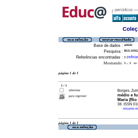
Coleç
Base de dados :
article
Pesquisa :
BULSING,
Referências encontradas :
refina
1
[
Mostrando:
1 .. 1
no f
página 1 de 1
1 / 1
seleciona
Borges, Zul
médio e f
para imprimir
Maria (Rio
38. ISSN 0
resumo e
·
página 1 de 1