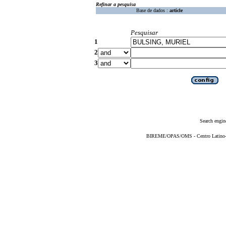
Refinar a pesquisa
Base de dados :
article
Pesquisar
1
2
3
Search engin
BIREME/OPAS/OMS - Centro Latino-Am