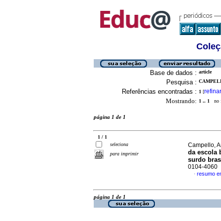
Coleç
Base de dados :
article
Pesquisa :
CAMPELL
Referências encontradas :
refina
1
[
Mostrando:
1 .. 1
no f
página 1 de 1
1 / 1
seleciona
Campello, A
da escola 
para imprimir
surdo bras
0104-4060
resumo e
·
página 1 de 1