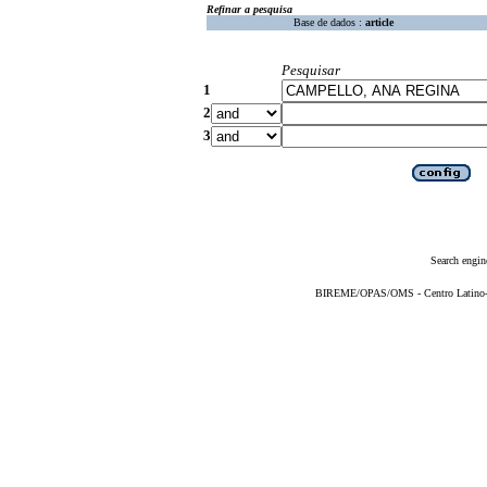
Refinar a pesquisa
Base de dados :
article
Pesquisar
1
2
3
Search engin
BIREME/OPAS/OMS - Centro Latino-Am