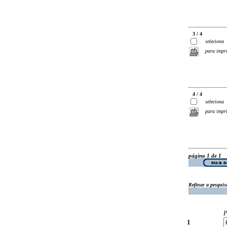
3 / 4
seleciona
para impr
4 / 4
seleciona
para impr
página 1 de 1
Refinar a pesquis
P
1