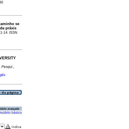
30
caminho se
da práxis
.11-14. ISSN
VERSITY
 Pesqui.
,
glês
lário avançado
mulário básico