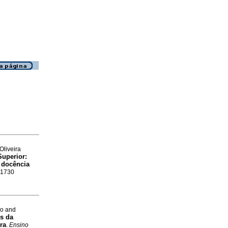
Oliveira
uperior:
à docência
-1730
ro and
s da
ra
.
Ensino