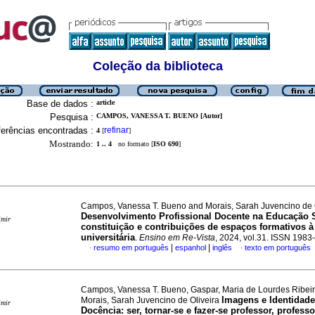
Coleção da biblioteca
Base de dados :
article
Pesquisa :
CAMPOS, VANESSA T. BUENO [Autor]
erências encontradas :
refinar
4
[
]
Mostrando:
1 .. 4
no formato [
ISO 690
]
Campos, Vanessa T. Bueno and Morais, Sarah Juvencino de 
Desenvolvimento Profissional Docente na Educação S
imir
constituição e contribuições de espaços formativos 
universitária
.
Ensino em Re-Vista
, 2024, vol.31. ISSN 1983
|
|
resumo em português
espanhol
inglês
texto em português
·
·
Campos, Vanessa T. Bueno, Gaspar, Maria de Lourdes Ribei
Imagens e Identidade
Morais, Sarah Juvencino de Oliveira
imir
Docência: ser, tornar-se e fazer-se professor, professo