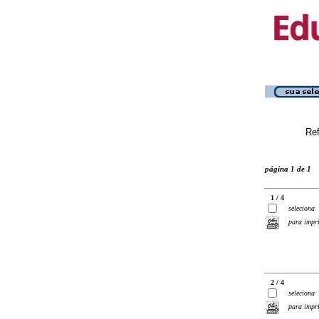
Ref
página 1 de 1
1 / 4
seleciona
para impr
2 / 4
seleciona
para impr