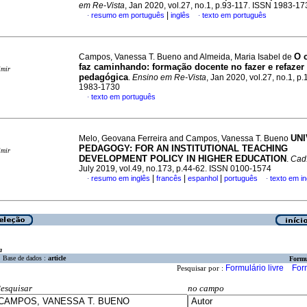
em Re-Vista
, Jan 2020, vol.27, no.1, p.93-117. ISSN 1983-17
|
resumo em português
inglês
texto em português
·
·
O 
Campos, Vanessa T. Bueno and Almeida, Maria Isabel de
faz caminhando: formação docente no fazer e refazer 
imir
pedagógica
.
Ensino em Re-Vista
, Jan 2020, vol.27, no.1, p
1983-1730
texto em português
·
UNI
Melo, Geovana Ferreira and Campos, Vanessa T. Bueno
PEDAGOGY: FOR AN INSTITUTIONAL TEACHING
imir
DEVELOPMENT POLICY IN HIGHER EDUCATION
.
Cad.
July 2019, vol.49, no.173, p.44-62. ISSN 0100-1574
|
|
|
resumo em inglês
francês
espanhol
português
texto em in
·
·
a
Base de dados :
article
Formu
Formulário livre
For
Pesquisar por :
esquisar
no campo