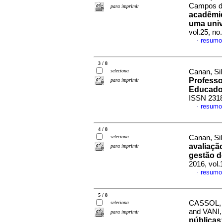
Campos 
para imprimir
acadêmic
uma univ
vol.25, n
resumo
·
3 / 8
seleciona
Canan, Si
Professo
para imprimir
Educado
ISSN 231
resumo
·
4 / 8
seleciona
Canan, Si
avaliaçã
para imprimir
gestão 
2016, vol
resumo
·
5 / 8
CASSOL,
seleciona
and VANI
para imprimir
públicas