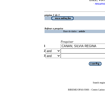
resumo
·
página 1 de 1
Refinar a pesquisa
Base de dados :
article
Pesquisar
1
2
3
Search engin
BIREME/OPAS/OMS - Centro Latino-Am