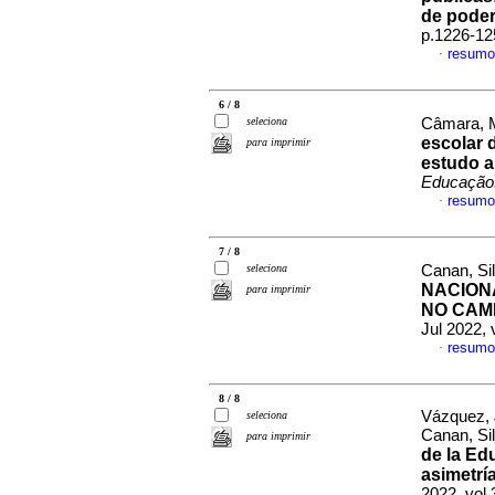
de pode
p.1226-12
resumo
·
6 / 8
seleciona
Câmara, M
escolar 
para imprimir
estudo a
Educação.
resumo
·
7 / 8
seleciona
Canan, Si
NACIONA
para imprimir
NO CAM
Jul 2022, 
resumo
·
8 / 8
Vázquez, 
seleciona
Canan, Si
para imprimir
de la Ed
asimetrí
2022, vol