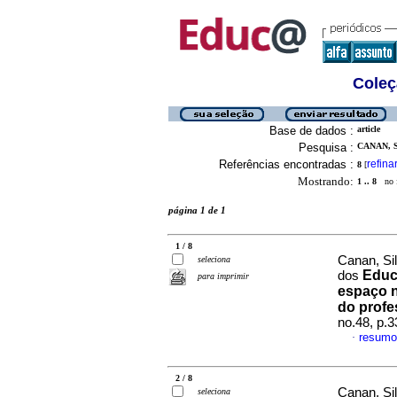
Coleç
Base de dados :
article
Pesquisa :
CANAN, S
Referências encontradas :
refina
8
[
Mostrando:
1 .. 8
no f
página 1 de 1
1 / 8
Canan, Si
seleciona
Educ
dos
para imprimir
espaço n
do profe
no.48, p.
resumo
·
2 / 8
Canan, Sil
seleciona