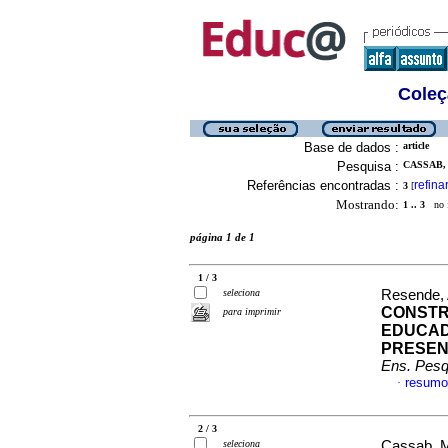
Coleç
Base de dados :
article
Pesquisa :
CASSAB, 
Referências encontradas :
refina
3
[
Mostrando:
1 .. 3
no f
página 1 de 1
1 / 3
seleciona
Resende, 
CONSTR
para imprimir
EDUCAD
PRESEN
Ens. Pesq
resumo
·
2 / 3
seleciona
Cassab, M