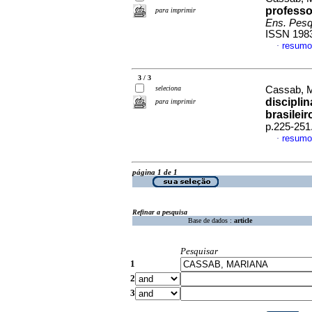
professor
para imprimir
Ens. Pesq
ISSN 198
resumo
·
3 / 3
seleciona
Cassab, 
discipli
para imprimir
brasileir
p.225-251
resumo
·
página 1 de 1
Refinar a pesquisa
Base de dados :
article
Pesquisar
1
2
3