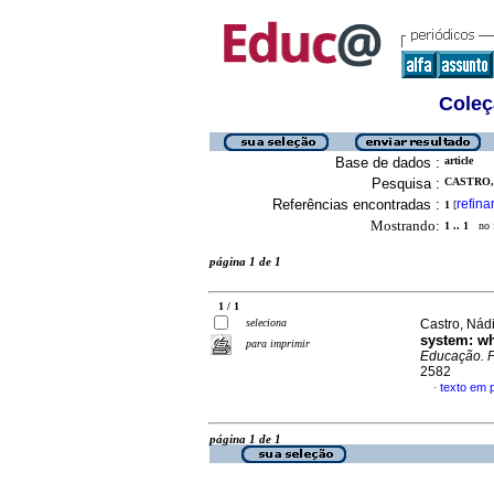
Coleç
Base de dados :
article
Pesquisa :
CASTRO, 
Referências encontradas :
refina
1
[
Mostrando:
1 .. 1
no f
página 1 de 1
1 / 1
seleciona
Castro, Nádi
system: wh
para imprimir
Educação. P
2582
texto em 
·
página 1 de 1