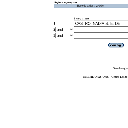
Refinar a pesquisa
Base de dados :
article
Pesquisar
1
2
3
Search engin
BIREME/OPAS/OMS - Centro Latino-Am