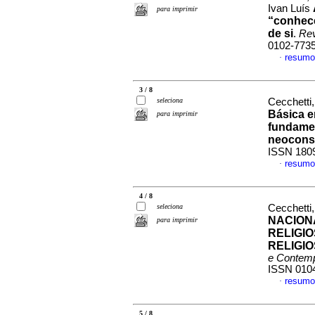
Ivan Luís
para imprimir
“conhece
de si
.
Rev
0102-773
resumo
·
3 / 8
seleciona
Cecchetti
Básica 
para imprimir
fundamen
neocons
ISSN 180
resumo
·
4 / 8
seleciona
Cecchetti
NACION
para imprimir
RELIGI
RELIGI
e Contem
ISSN 010
resumo
·
5 / 8