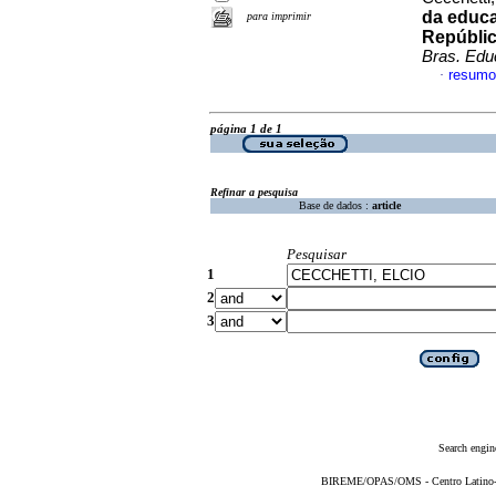
da educa
para imprimir
Repúblic
Bras. Edu
resumo
·
página 1 de 1
Refinar a pesquisa
Base de dados :
article
Pesquisar
1
2
3
Search engin
BIREME/OPAS/OMS - Centro Latino-Am