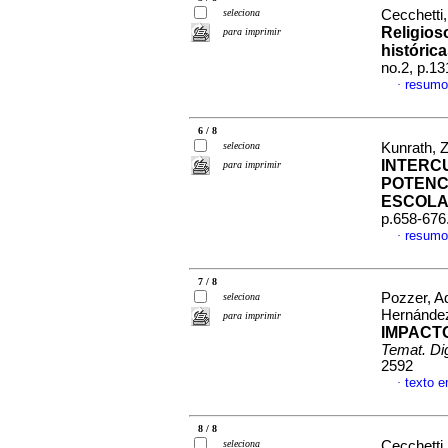
seleciona
Cecchetti,
Religioso
para imprimir
históric
no.2, p.1
resumo
·
6 / 8
seleciona
Kunrath, 
INTERC
para imprimir
POTENC
ESCOL
p.658-676
resumo
·
7 / 8
Pozzer, Ad
seleciona
Hernánd
para imprimir
IMPACT
Temat. Dig
2592
texto 
·
8 / 8
seleciona
Cecchetti,