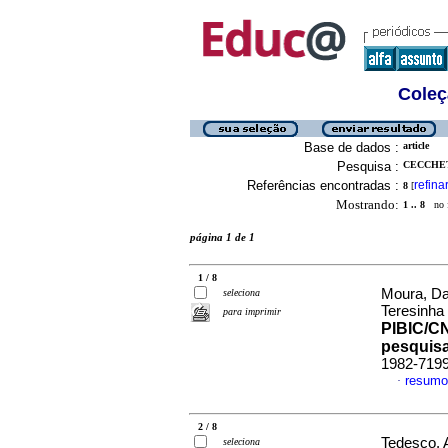
Coleç
Base de dados :
article
Pesquisa :
CECCHETT
Referências encontradas :
refina
8
[
Mostrando:
1 .. 8
no f
página 1 de 1
1 / 8
Moura, Da
seleciona
Teresinha
para imprimir
PIBIC/CN
pesquis
1982-719
resumo
·
2 / 8
Tedesco, 
seleciona