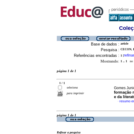
Coleç
Base de dados :
article
Pesquisa :
CECON, 
Referências encontradas :
refina
1
[
Mostrando:
1 .. 1
no f
página 1 de 1
1 / 1
seleciona
Gomes Junior
formação m
para imprimir
e da literat
resumo e
·
página 1 de 1
Refinar a pesquisa