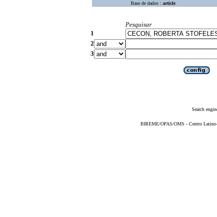
Base de dados :
article
Pesquisar
1
2
3
Search engin
BIREME/OPAS/OMS - Centro Latino-Am