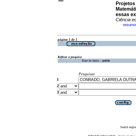
Projetos
Matemát
essas ex
Ciência e
resumo
·
página 1 de 1
Refinar a pesquisa
Base de dados :
article
Pesquisar
1
2
3
Search engin