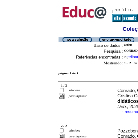
Coleç
Base de dados :
article
Pesquisa :
CONRADO
Referências encontradas :
refina
2
[
Mostrando:
1 .. 2
no f
página 1 de 1
1 / 2
Conrado, 
seleciona
Cristina 
para imprimir
didático
Deb.
, 202
resumo
·
2 / 2
Pozzobon,
seleciona
Conrado, 
para imprimir