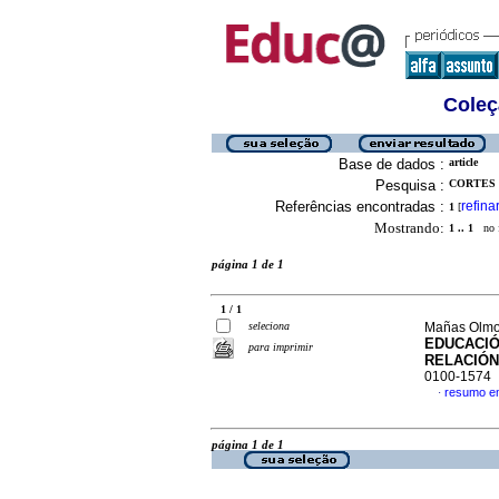
Coleç
Base de dados :
article
Pesquisa :
CORTES 
Referências encontradas :
refina
1
[
Mostrando:
1 .. 1
no f
página 1 de 1
1 / 1
seleciona
Mañas Olmo,
EDUCACIÓ
para imprimir
RELACIÓN
0100-1574
resumo e
·
página 1 de 1