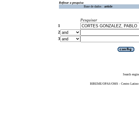
Refinar a pesquisa
Base de dados :
article
Pesquisar
1
2
3
Search engin
BIREME/OPAS/OMS - Centro Latino-Am