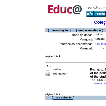
Coleç
Base de dados :
article
Pesquisa :
CORTES-
Referências encontradas :
refina
1
[
Mostrando:
1 .. 1
no f
página 1 de 1
1 / 1
seleciona
Rodríguez-S
of the ped
para imprimir
of the stu
158. ISSN 
resumo e
·
página 1 de 1