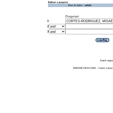
Refinar a pesquisa
Base de dados :
article
Pesquisar
1
2
3
Search engin
BIREME/OPAS/OMS - Centro Latino-Am