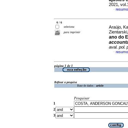
2021, vol
resumo
·
6 / 6
Araújo, K
seleciona
Zientarski
para imprimir
ano do E
accounta
aval. pol. 
resumo
·
página 1 de 1
Refinar a pesquisa
Base de dados :
article
Pesquisar
1
2
3