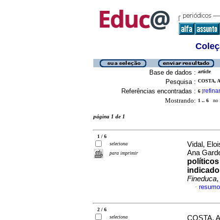
Coleç
Base de dados :
article
Pesquisa :
COSTA, 
Referências encontradas :
refina
6
[
Mostrando:
1 .. 6
no f
página 1 de 1
1 / 6
Vidal, Elo
seleciona
Ana Garde
para imprimir
político
indicado
Fineduca
,
resumo
·
2 / 6
seleciona
COSTA, An