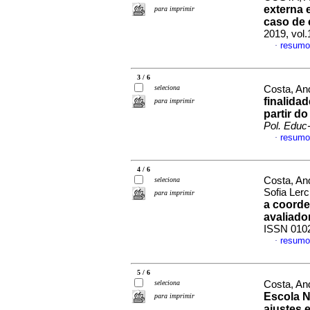
externa 
para imprimir
caso de 
2019, vol
resumo
·
3 / 6
seleciona
Costa, An
finalida
para imprimir
partir d
Pol. Educ
resumo
·
4 / 6
Costa, An
seleciona
Sofia Ler
para imprimir
a coorde
avaliado
ISSN 010
resumo
·
5 / 6
seleciona
Costa, An
Escola N
para imprimir
ajustes 