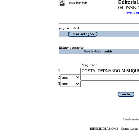
Editorial
para imprimir
04. ISSN 
texto 
·
página 1 de 3
Refinar a pesquisa
Base de dados :
article
Pesquisar
1
2
3
Search engin
BIREME/OPAS/OMS - Centro Latino-Am