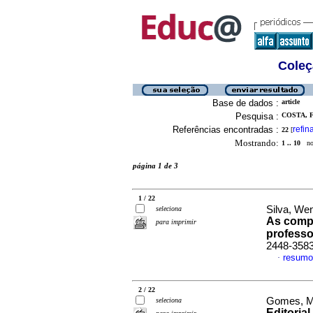
Coleç
Base de dados :
article
Pesquisa :
COSTA, 
Referências encontradas :
refin
22
[
Mostrando:
1 .. 10
no 
página 1 de 3
1 / 22
Silva, We
seleciona
As compe
para imprimir
professo
2448-358
resumo
·
2 / 22
Gomes, Ma
seleciona
Editorial