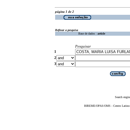
página 1 de 2
Refinar a pesquisa
Base de dados :
article
Pesquisar
1
2
3
Search engin
BIREME/OPAS/OMS - Centro Latino-Am