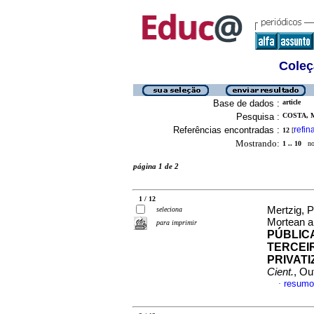
Coleç
Base de dados :
article
Pesquisa :
COSTA, M
Referências encontradas :
refin
12
[
Mostrando:
1 .. 10
no 
página 1 de 2
1 / 12
Mertzig, 
seleciona
Mortean a
para imprimir
PÚBLIC
TERCEI
PRIVAT
Cient.
, Ou
resumo
·