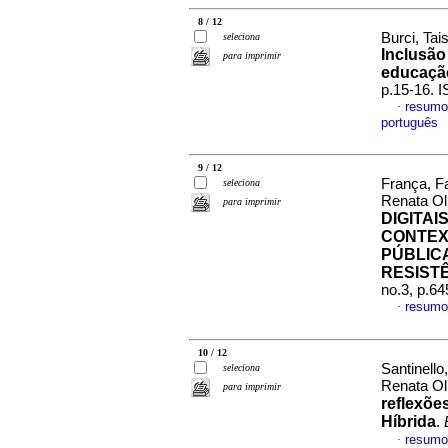
8 / 12
Burci, Tai
seleciona
Inclusão
para imprimir
educação
p.15-16. 
resumo
·
português
9 / 12
França, Fa
seleciona
Renata Ol
para imprimir
DIGITA
CONTEX
PÚBLICA
RESIST
no.3, p.6
resumo
·
10 / 12
Santinello
seleciona
Renata Ol
para imprimir
reflexõe
Híbrida
.
resumo
·