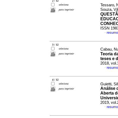
2 / 12
Tessaro, N
seleciona
Souza, Vâ
para imprimir
QUESTÃ
EDUCAC
CONHEC
ISSN 198
resumo
·
3 / 12
seleciona
Cabau, Nu
Teoria d
para imprimir
teses e 
2018, vol
resumo
·
4 / 12
Guietti, S
seleciona
Análise 
para imprimir
Aberta d
Universi
2019, vol
resumo
·