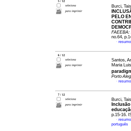
5 / 12
seleciona
Burci, Tai
INCLUS
para imprimir
PELO EN
CONTRI
DEMOCR
FAEEBA: 
no.64, p.
resumo
·
6 / 12
Santos, A
seleciona
Maria Lui
para imprimir
paradig
Porto Aleg
resumo
·
7 / 12
Burci, Tai
seleciona
Inclusão
para imprimir
educação
p.15-16. 
resumo
·
português