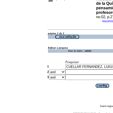
de la Qu
pensamie
profesor
no.02, p.
resumo
·
página 1 de 1
Refinar a pesquisa
Base de dados :
article
Pesquisar
1
2
3
Search engin