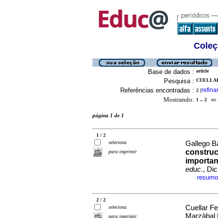
Coleç
Base de dados :
article
Pesquisa :
CUELLAR
Referências encontradas :
refina
2
[
Mostrando:
1 .. 2
no f
página 1 de 1
1 / 2
seleciona
Gallego Ba
construc
para imprimir
importan
educ.
, Di
resumo
·
2 / 2
Cuellar Fe
seleciona
Marzàbal 
para imprimir