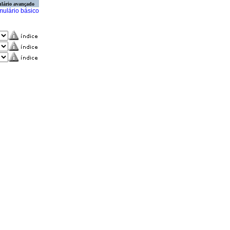
lário avançado
mulário básico