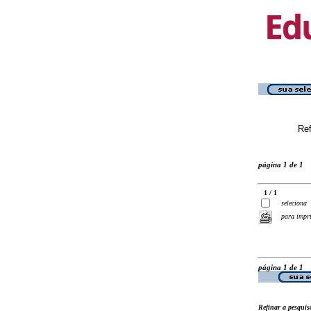
Ref
página 1 de 1
1 / 1
seleciona
para impr
página 1 de 1
Refinar a pesquis