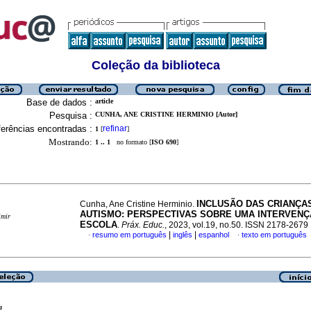
Coleção da biblioteca
Base de dados :
article
Pesquisa :
CUNHA, ANE CRISTINE HERMINIO [Autor]
erências encontradas :
refinar
1
[
]
Mostrando:
1 .. 1
no formato [
ISO 690
]
INCLUSÃO DAS CRIANÇA
Cunha, Ane Cristine Herminio.
AUTISMO: PERSPECTIVAS SOBRE UMA INTERVENÇ
imir
ESCOLA
.
Práx. Educ.
, 2023, vol.19, no.50. ISSN 2178-2679
|
|
resumo em português
inglês
espanhol
texto em português
·
·
a