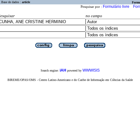
Base de dados :
article
Formu
Formulário livre
For
Pesquisar por :
esquisar
no campo
iAH
WWWISIS
Search engine:
powered by
BIREME/OPAS/OMS - Centro Latino-Americano e do Caribe de Informação em Ciências da Saúde