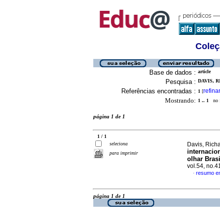
Coleç
Base de dados :
article
Pesquisa :
DAVIS, R
Referências encontradas :
refina
1
[
Mostrando:
1 .. 1
no f
página 1 de 1
1 / 1
seleciona
Davis, Rich
internacio
para imprimir
olhar Bras
vol.54, no.
resumo e
·
página 1 de 1