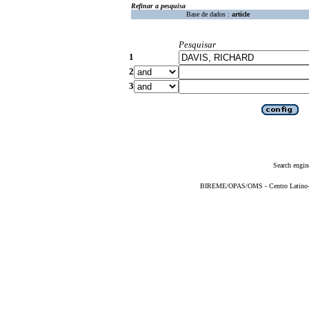
Refinar a pesquisa
Base de dados :
article
Pesquisar
1
2
3
Search engin
BIREME/OPAS/OMS - Centro Latino-Am