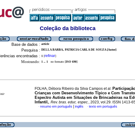
Coleção da biblioteca
Base de dados :
article
Pesquisa :
DELLA BARBA, PATRICIA CARLA DE SOUZA [Autor]
erências encontradas :
refinar
1
[
]
Mostrando:
1 .. 1
no formato [
ISO 690
]
Participaçã
FOLHA, Débora Ribeiro da Silva Campos et al.
Crianças com Desenvolvimento Típico e Com Transt
imir
Espectro Autista em Situações de Brincadeiras na E
Infantil,
.
Rev. bras. educ. espec.
, 2023, vol.29. ISSN 1413-6
|
resumo em português
inglês
texto em português
·
·