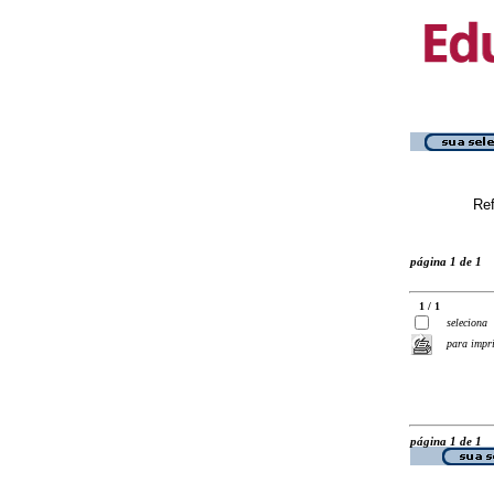
Ref
página 1 de 1
1 / 1
seleciona
para impr
página 1 de 1