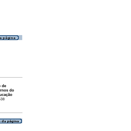
o de
ornos do
ducação
538