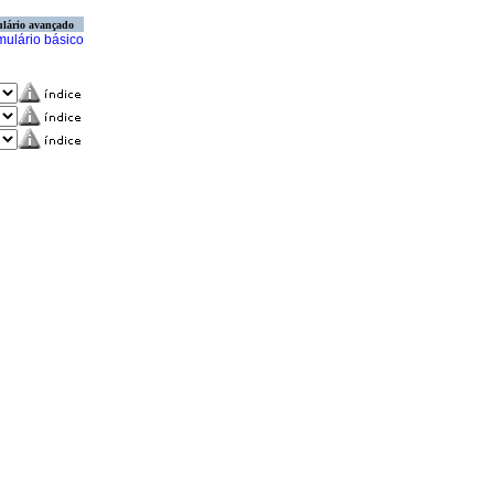
lário avançado
mulário básico