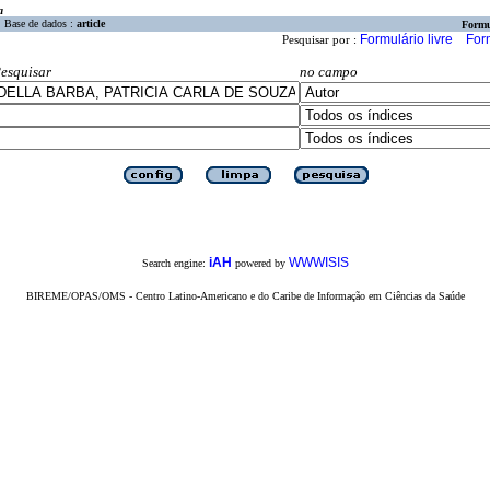
a
Base de dados :
article
Formu
Formulário livre
For
Pesquisar por :
esquisar
no campo
iAH
WWWISIS
Search engine:
powered by
BIREME/OPAS/OMS - Centro Latino-Americano e do Caribe de Informação em Ciências da Saúde