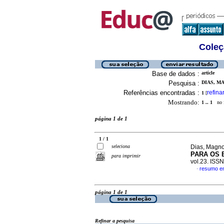
Coleç
Base de dados :
article
Pesquisa :
DIAS, M
Referências encontradas :
refina
1
[
Mostrando:
1 .. 1
no f
página 1 de 1
1 / 1
seleciona
Dias, Magno
PARA OS 
para imprimir
vol.23. ISS
resumo e
·
página 1 de 1
Refinar a pesquisa