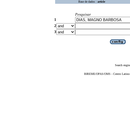
Base de dados :
article
Pesquisar
1
2
3
Search engin
BIREME/OPAS/OMS - Centro Latino-Am