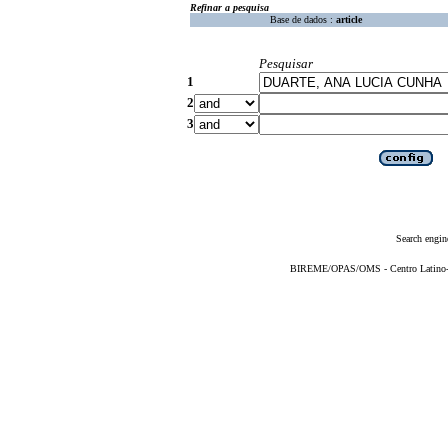
Refinar a pesquisa
Base de dados :
article
Pesquisar
1
2
3
Search engin
BIREME/OPAS/OMS - Centro Latino-Am