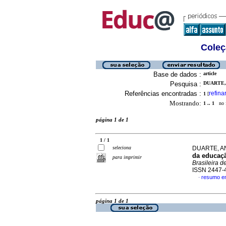
Coleç
Base de dados :
article
Pesquisa :
DUARTE, 
Referências encontradas :
refina
1
[
Mostrando:
1 .. 1
no f
página 1 de 1
1 / 1
seleciona
DUARTE, AN
da educaçã
para imprimir
Brasileira d
ISSN 2447-
resumo e
·
página 1 de 1