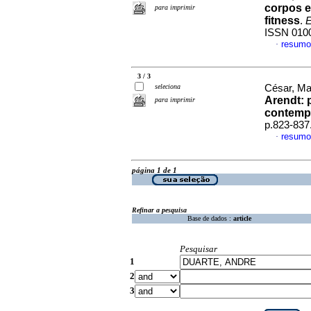
corpos e
para imprimir
fitness
.
E
ISSN 010
resumo
·
3 / 3
seleciona
César, Ma
Arendt: 
para imprimir
contemp
p.823-837
resumo
·
página 1 de 1
Refinar a pesquisa
Base de dados :
article
Pesquisar
1
2
3