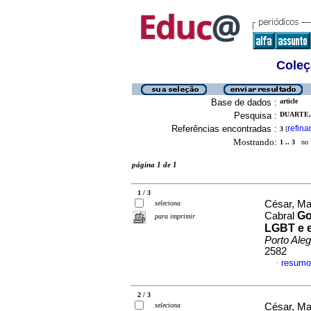
Coleç
Base de dados :
article
Pesquisa :
DUARTE, 
Referências encontradas :
refina
3
[
Mostrando:
1 .. 3
no f
página 1 de 1
1 / 3
César, Mar
seleciona
Go
Cabral
para imprimir
LGBT e e
Porto Aleg
2582
resumo
·
2 / 3
seleciona
César, Ma