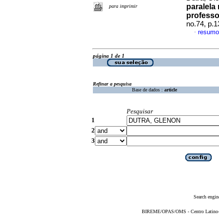
paralela
para imprimir
profess
no.74, p.
resumo
·
página 1 de 1
Refinar a pesquisa
Base de dados :
article
Pesquisar
1
2
3
Search engin
BIREME/OPAS/OMS - Centro Latino-Am