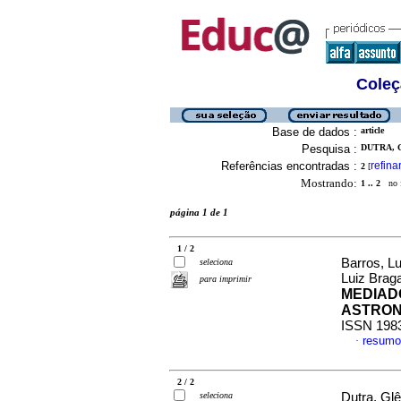
Coleç
Base de dados :
article
Pesquisa :
DUTRA, 
Referências encontradas :
refina
2
[
Mostrando:
1 .. 2
no f
página 1 de 1
1 / 2
Barros, L
seleciona
Luiz Brag
para imprimir
MEDIAD
ASTRON
ISSN 198
resumo
·
2 / 2
seleciona
Dutra, Gl