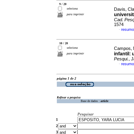
9 / 20
seleciona
Davis, Cla
universi
para imprimir
Cad. Pesq
1574
resumo
·
10 / 20
seleciona
Campos, M
infantil:
para imprimir
Pesqui.
, 
resumo
·
página 1 de 2
Refinar a pesquisa
Base de dados :
article
Pesquisar
1
2
3