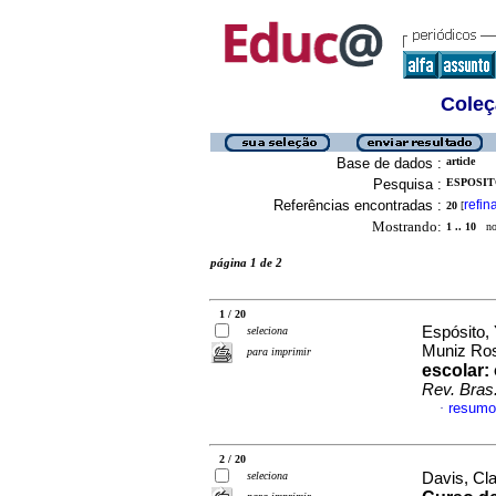
Coleç
Base de dados :
article
Pesquisa :
ESPOSITO
Referências encontradas :
refin
20
[
Mostrando:
1 .. 10
no 
página 1 de 2
1 / 20
Espósito,
seleciona
Muniz Ro
para imprimir
escolar:
Rev. Bras
resumo
·
2 / 20
seleciona
Davis, Cla