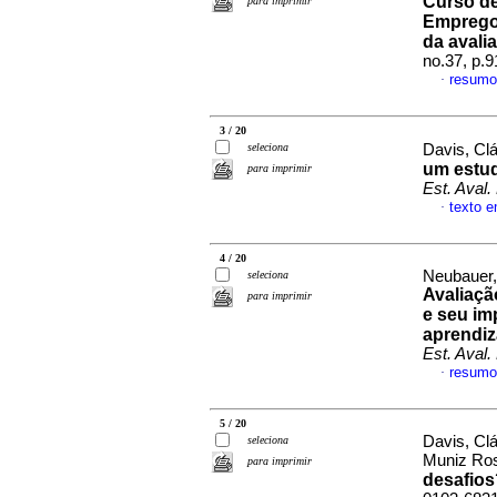
Curso de
para imprimir
Emprego 
da avali
no.37, p.
resumo
·
3 / 20
seleciona
Davis, Cl
um estud
para imprimir
Est. Aval.
texto 
·
4 / 20
Neubauer,
seleciona
Avaliaçã
para imprimir
e seu im
aprendiz
Est. Aval.
resumo
·
5 / 20
Davis, Cl
seleciona
Muniz Ro
para imprimir
desafios