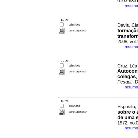
0103-683
resumo
·
6 / 20
seleciona
Davis, Cla
formação
para imprimir
transfor
2008, vol
resumo
·
7 / 20
Cruz, Léa
seleciona
Autoconc
para imprimir
colegas,
Pesqui.
, 
resumo
·
8 / 20
seleciona
Esposito,
sobre o 
para imprimir
de uma e
1972, no.
resumo
·