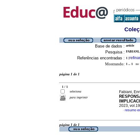
Coleç
Base de dados :
article
Pesquisa :
FABIANI,
Referências encontradas :
refina
1
[
Mostrando:
1 .. 1
no f
página 1 de 1
1 / 1
seleciona
Fabiani, Enr
RESPONSA
para imprimir
IMPLICAC
2023, vol.1
resumo e
·
página 1 de 1