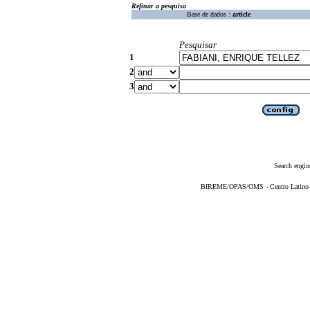
Refinar a pesquisa
Base de dados :
article
Pesquisar
1
2
3
Search engin
BIREME/OPAS/OMS - Centro Latino-Am