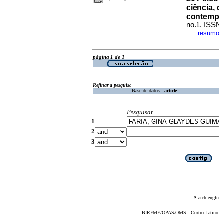
ciência,
contemp
no.1. ISS
resumo
·
página 1 de 1
Refinar a pesquisa
Base de dados :
article
Pesquisar
1
2
3
Search engin
BIREME/OPAS/OMS - Centro Latino-Am