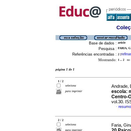
Coleç
Base de dados :
article
Pesquisa :
FARIA, 
Referências encontradas :
refina
2
[
Mostrando:
1 .. 2
no f
página 1 de 1
1 / 2
seleciona
Andrade, D
escola: 
para imprimir
Centro-O
vol.30. I
resumo
·
2 / 2
seleciona
Faria, Gi
20 Psico
para imprimir