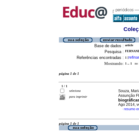
Coleç
Base de dados :
article
Pesquisa :
FERNAND
Referências encontradas :
refina
1
[
Mostrando:
1 .. 1
no f
página 1 de 1
1 / 1
Souza, Mari
seleciona
Assunção F
para imprimir
biográfica
Ago 2014, v
resumo e
·
página 1 de 1