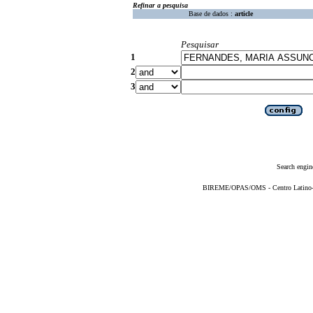
Refinar a pesquisa
Base de dados :
article
Pesquisar
1
2
3
Search engin
BIREME/OPAS/OMS - Centro Latino-Am