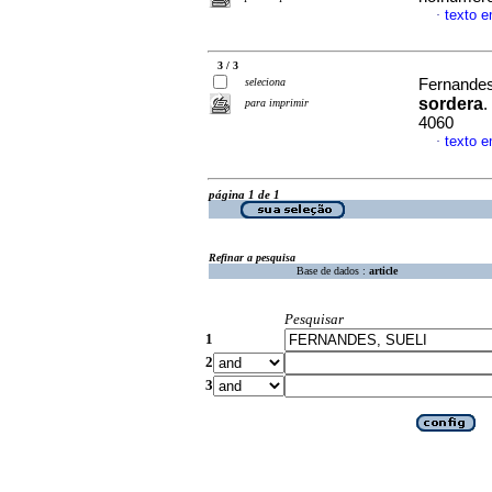
texto 
·
3 / 3
seleciona
Fernandes
sordera
.
para imprimir
4060
texto 
·
página 1 de 1
Refinar a pesquisa
Base de dados :
article
Pesquisar
1
2
3