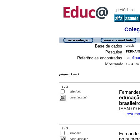
Coleç
Base de dados :
article
Pesquisa :
FERNANDE
Referências encontradas :
refina
3
[
Mostrando:
1 .. 3
no f
página 1 de 1
1 / 3
seleciona
Fernandes
educação
para imprimir
brasileir
ISSN 010
resumo
·
2 / 3
seleciona
Fernandes
no.numero
para imprimir