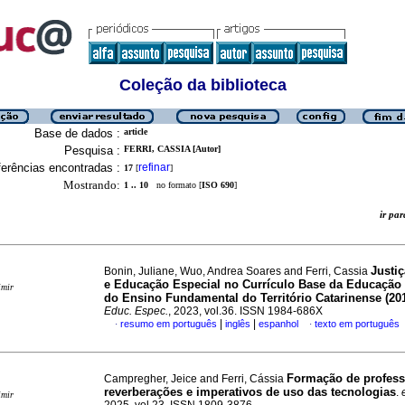
Coleção da biblioteca
Base de dados :
article
Pesquisa :
FERRI, CASSIA [Autor]
erências encontradas :
refinar
17
[
]
Mostrando:
1 .. 10
no formato [
ISO 690
]
ir p
Justiç
Bonin, Juliane, Wuo, Andrea Soares and Ferri, Cassia
e Educação Especial no Currículo Base da Educação I
imir
do Ensino Fundamental do Território Catarinense (20
Educ. Espec.
, 2023, vol.36. ISSN 1984-686X
|
|
resumo em português
inglês
espanhol
texto em português
·
·
Formação de profess
Campregher, Jeice and Ferri, Cássia
reverberações e imperativos de uso das tecnologias
.
imir