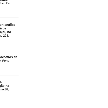
ras. Est.
or: análise
icos
ajaí, no
no.228,
 desafios de
. Porto
A
ção na
 no.80,