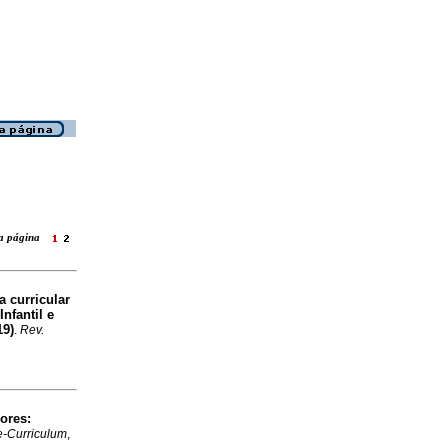
ara página
a curricular
nfantil e
19)
.
Rev.
ores:
e-Curriculum
,