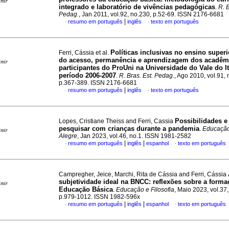
imir
integrado e laboratório de vivências pedagógicas
.
R. B
Pedag.
, Jan 2011, vol.92, no.230, p.52-69. ISSN 2176-6681
|
resumo em português
inglês
texto em português
·
·
Políticas inclusivas no ensino superi
Ferri, Cássia et al.
do acesso, permanência e aprendizagem dos acadêm
imir
participantes do ProUni na Universidade do Vale do It
período 2006-2007
.
R. Bras. Est. Pedag.
, Ago 2010, vol.91, 
p.367-389. ISSN 2176-6681
|
resumo em português
inglês
texto em português
·
·
Possibilidades e
Lopes, Cristiane Theiss and Ferri, Cassia
pesquisar com crianças durante a pandemia
.
Educação
imir
Alegre
, Jan 2023, vol.46, no.1. ISSN 1981-2582
|
|
resumo em português
inglês
espanhol
texto em português
·
·
Campregher, Jeice, Marchi, Rita de Cássia and Ferri, Cássia
subjetividade ideal na BNCC: reflexões sobre a forma
imir
Educação Básica
.
Educação e Filosofia
, Maio 2023, vol.37,
p.979-1012. ISSN 1982-596x
|
|
resumo em português
inglês
espanhol
texto em português
·
·