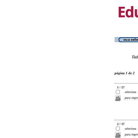
Ref
página 1 de 2
1 / 17
seleciona
para impr
2 / 17
seleciona
para impr