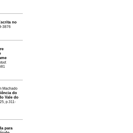
Escrita no
09-3876
re
e
xame
stud.
6681
hem Machado
iência do
do Vale do
25, p.311-
da para
ículo