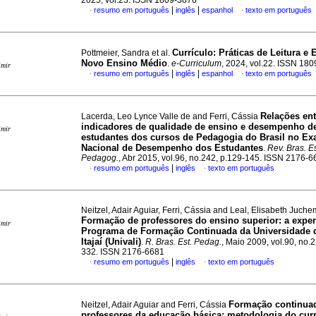
2025, vol.23. ISSN 1809-3876
|
|
resumo em português
inglês
espanhol
texto em português
·
·
Currículo: Práticas de Leitura e 
Pottmeier, Sandra et al.
Novo Ensino Médio
.
e-Curriculum
, 2024, vol.22. ISSN 18
imir
|
|
resumo em português
inglês
espanhol
texto em português
·
·
Relações ent
Lacerda, Leo Lynce Valle de and Ferri, Cássia
indicadores de qualidade de ensino e desempenho d
imir
estudantes dos cursos de Pedagogia do Brasil no E
Nacional de Desempenho dos Estudantes
.
Rev. Bras. E
Pedagog.
, Abr 2015, vol.96, no.242, p.129-145. ISSN 2176-
|
resumo em português
inglês
texto em português
·
·
Neitzel, Adair Aguiar, Ferri, Cássia and Leal, Elisabeth Juc
Formação de professores do ensino superior: a exper
imir
Programa de Formação Continuada da Universidade 
Itajaí (Univali)
.
R. Bras. Est. Pedag.
, Maio 2009, vol.90, no.2
332. ISSN 2176-6681
|
resumo em português
inglês
texto em português
·
·
Formação continua
Neitzel, Adair Aguiar and Ferri, Cássia
professores da educação básica: metodologia do curr