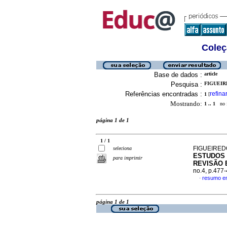
Coleç
Base de dados :
article
Pesquisa :
FIGUEIR
Referências encontradas :
refina
1
[
Mostrando:
1 .. 1
no f
página 1 de 1
1 / 1
FIGUEIREDO
seleciona
ESTUDOS 
para imprimir
REVISÃO 
no.4, p.477
resumo e
·
página 1 de 1