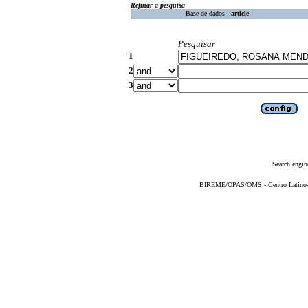
Refinar a pesquisa
Base de dados :
article
Pesquisar
1
2
3
Search engin
BIREME/OPAS/OMS - Centro Latino-Am