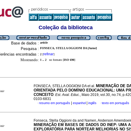
Coleção da biblioteca
Base de dados :
article
Pesquisa :
FONSECA, STELLA OGGIONI DA [Autor]
erências encontradas :
refinar
2
[
]
Mostrando:
1 .. 2
no formato [
ISO 690
]
MINERAÇÃO DE D
FONSECA, STELLA OGGIONI DA et al.
ORIENTADA PELO DOMÍNIO EDUCACIONAL: UMA P
imir
CONCEITO
.
Est. Aval. Educ.
, Maio 2019, vol.30, no.74, p.4
0103-6831
|
|
resumo em português
espanhol
inglês
texto em português
·
·
Fonseca, Stella Oggioni da and Namen, Anderson Amendoei
MINERAÇÃO EM BASES DE DADOS DO INEP: UMA A
imir
EXPLORATÓRIA PARA NORTEAR MELHORIAS NO S