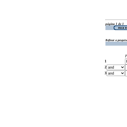
página 1 de 1
Refinar a pesquis
P
1
2
3