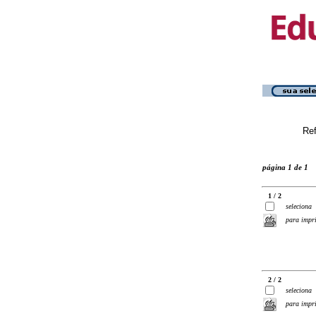
Ref
página 1 de 1
1 / 2
seleciona
para impr
2 / 2
seleciona
para impr