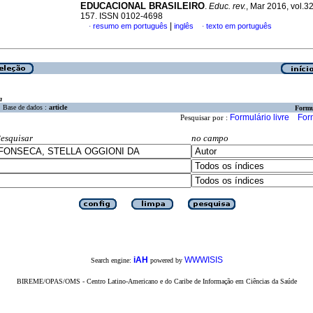
EDUCACIONAL BRASILEIRO
.
Educ. rev.
, Mar 2016, vol.32
157. ISSN 0102-4698
|
resumo em português
inglês
texto em português
·
·
a
Base de dados :
article
Formu
Formulário livre
For
Pesquisar por :
esquisar
no campo
iAH
WWWISIS
Search engine:
powered by
BIREME/OPAS/OMS - Centro Latino-Americano e do Caribe de Informação em Ciências da Saúde