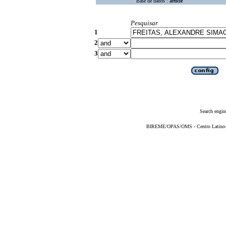
Base de dados :
article
Pesquisar
1
2
3
Search engin
BIREME/OPAS/OMS - Centro Latino-Am