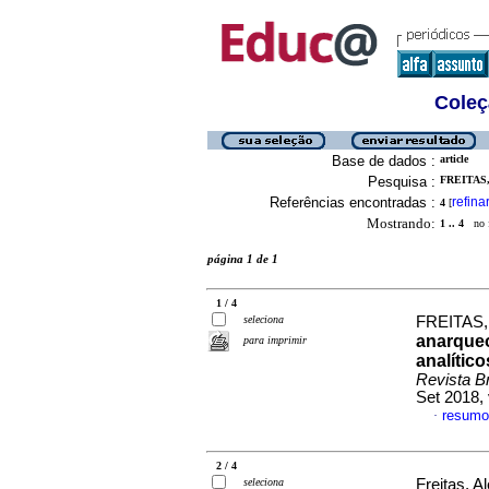
Coleç
Base de dados :
article
Pesquisa :
FREITAS
Referências encontradas :
refina
4
[
Mostrando:
1 .. 4
no f
página 1 de 1
1 / 4
seleciona
FREITAS
anarqueo
para imprimir
analític
Revista Br
Set 2018,
resumo
·
2 / 4
seleciona
Freitas, 