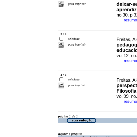
deixar-se
para imprimir
aprendiz
no.30, p.
resumo
·
3 / 4
seleciona
Freitas, 
pedagogi
para imprimir
educacio
vol.12, n
resumo
·
4 / 4
seleciona
Freitas, 
perspect
para imprimir
Filosofi
vol.99, n
resumo
·
página 1 de 1
Refinar a pesquisa