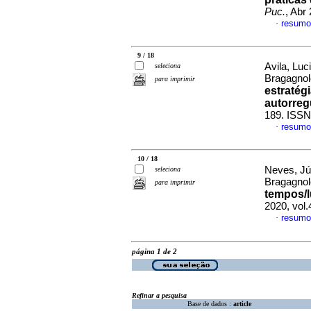
Puc.
, Abr
resumo
·
9 / 18
Avila, Luc
seleciona
Bragagno
para imprimir
estratég
autorreg
189. ISSN
resumo
·
10 / 18
Neves, Jú
seleciona
Bragagno
para imprimir
tempos/l
2020, vol
resumo
·
página 1 de 2
Refinar a pesquisa
Base de dados :
article