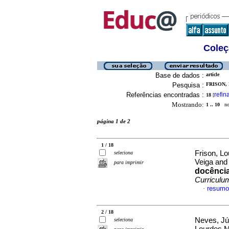
Coleç
Base de dados :
article
Pesquisa :
FRISON,
Referências encontradas :
refin
18
[
Mostrando:
1 .. 10
no 
página 1 de 2
1 / 18
Frison, L
seleciona
Veiga and 
para imprimir
docência
Curriculu
resumo
·
2 / 18
Neves, Júl
seleciona