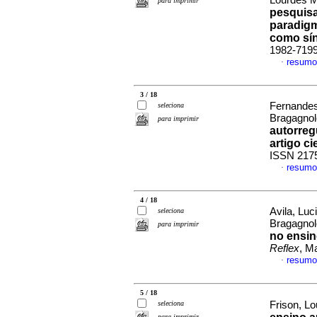
Lourdes M
para imprimir
pesquisa
paradigm
como sí
1982-719
resumo
·
3 / 18
Fernandes
seleciona
Bragagno
para imprimir
autorreg
artigo ci
ISSN 217
resumo
·
4 / 18
Avila, Luc
seleciona
Bragagno
para imprimir
no ensin
Reflex
, M
resumo
·
5 / 18
seleciona
Frison, L
para imprimir