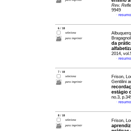
ensino a
Rev. Refle
9949
resumo
·
6 / 18
Albuquerq
seleciona
Bragagno
para imprimir
da práti
alfabeti
2014, vol
resumo
·
7 / 18
Frison, Lo
seleciona
Gentilini
para imprimir
recordaç
estágio 
no.3, p.3
resumo
·
8 / 18
seleciona
Frison, L
aprendiz
para imprimir
práticas