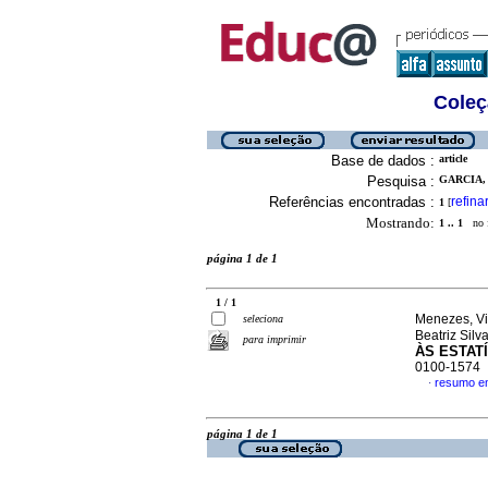
Coleç
Base de dados :
article
Pesquisa :
GARCIA, 
Referências encontradas :
refina
1
[
Mostrando:
1 .. 1
no f
página 1 de 1
1 / 1
Menezes, Vit
seleciona
Beatriz Silv
para imprimir
ÀS ESTAT
0100-1574
resumo e
·
página 1 de 1