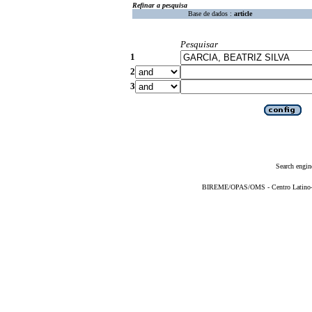
Refinar a pesquisa
Base de dados :
article
Pesquisar
1
2
3
Search engin
BIREME/OPAS/OMS - Centro Latino-Am