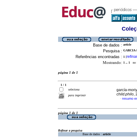
Coleç
Base de dados :
article
Pesquisa :
GARCIA-
Referências encontradas :
refina
1
[
Mostrando:
1 .. 1
no f
página 1 de 1
1 / 1
seleciona
garcía-moriy
child.philo
,
para imprimir
resumo e
·
página 1 de 1
Refinar a pesquisa
Base de dados :
article