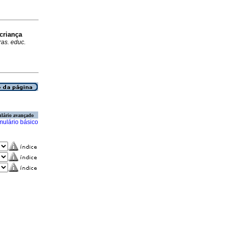
criança
ras. educ.
lário avançado
mulário básico