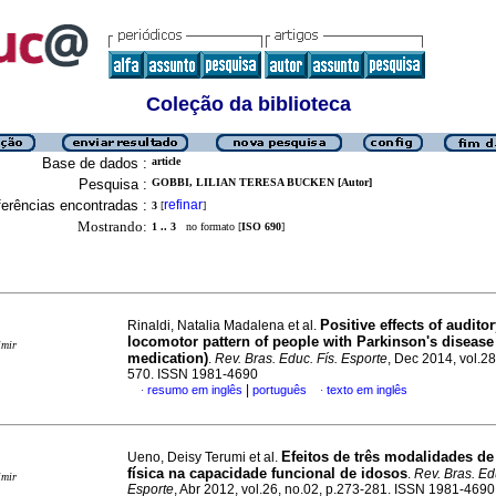
Coleção da biblioteca
Base de dados :
article
Pesquisa :
GOBBI, LILIAN TERESA BUCKEN [Autor]
erências encontradas :
refinar
3
[
]
Mostrando:
1 .. 3
no formato [
ISO 690
]
Positive effects of audito
Rinaldi, Natalia Madalena et al.
locomotor pattern of people with Parkinson's disease 
imir
medication)
.
Rev. Bras. Educ. Fís. Esporte
, Dec 2014, vol.28
570. ISSN 1981-4690
|
resumo em inglês
português
texto em inglês
·
·
Efeitos de três modalidades de
Ueno, Deisy Terumi et al.
física na capacidade funcional de idosos
.
Rev. Bras. Edu
imir
Esporte
, Abr 2012, vol.26, no.02, p.273-281. ISSN 1981-4690