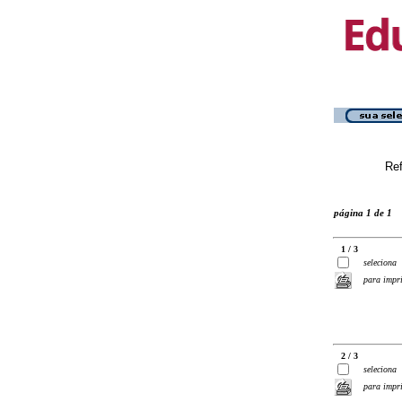
Ref
página 1 de 1
1 / 3
seleciona
para impr
2 / 3
seleciona
para impr