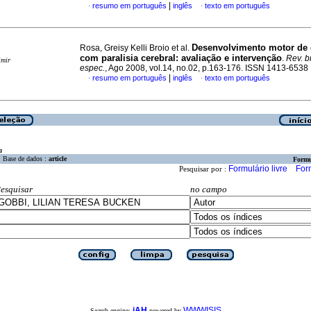
|
resumo em português
inglês
texto em português
·
·
Desenvolvimento motor de 
Rosa, Greisy Kelli Broio et al.
com paralisia cerebral: avaliação e intervenção
.
Rev. b
imir
espec.
, Ago 2008, vol.14, no.02, p.163-176. ISSN 1413-6538
|
resumo em português
inglês
texto em português
·
·
a
Base de dados :
article
Formu
Formulário livre
For
Pesquisar por :
esquisar
no campo
iAH
WWWISIS
Search engine:
powered by