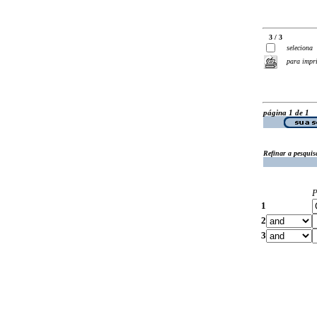
3 / 3
seleciona
para impr
página 1 de 1
Refinar a pesquis
P
1
2
3