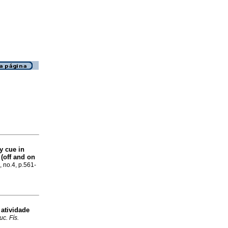
ry cue in
(off and on
, no.4, p.561-
 atividade
c. Fís.