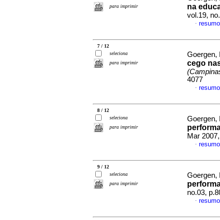
na educa
para imprimir
vol.19, n
resumo
·
7 / 12
seleciona
Goergen,
cego nas
para imprimir
(Campina
4077
resumo
·
8 / 12
seleciona
Goergen,
performa
para imprimir
Mar 2007,
resumo
·
9 / 12
seleciona
Goergen,
perform
para imprimir
no.03, p.
resumo
·