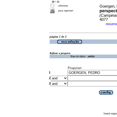
10 / 12
seleciona
Goergen,
perspect
para imprimir
(Campina
4077
resumo
·
página 1 de 2
Refinar a pesquisa
Base de dados :
article
Pesquisar
1
2
3
Search engin