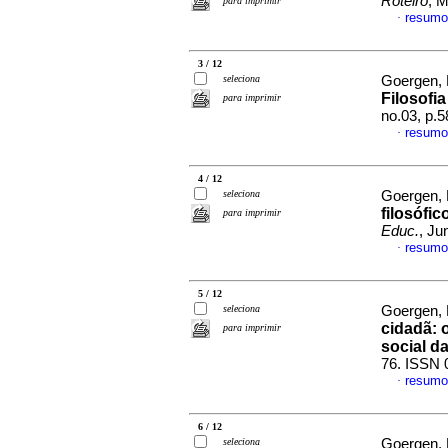
Roteiro
, 
para imprimir
resumo
·
3 / 12
seleciona
Goergen,
Filosofi
para imprimir
no.03, p.
resumo
·
4 / 12
seleciona
Goergen,
filosófi
para imprimir
Educ.
, Ju
resumo
·
5 / 12
seleciona
Goergen,
cidadã: 
para imprimir
social d
76. ISSN 
resumo
·
6 / 12
seleciona
Goergen,