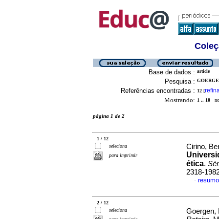
Coleç
Base de dados :
article
Pesquisa :
GOERGEN
Referências encontradas :
refin
12
[
Mostrando:
1 .. 10
no 
página 1 de 2
1 / 12
Cirino, B
seleciona
Universi
para imprimir
ética
.
Sér
2318-198
resumo
·
2 / 12
seleciona
Goergen,