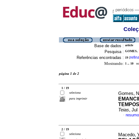
Coleç
Base de dados :
article
Pesquisa :
GOMES, N
Referências encontradas :
refin
19
[
Mostrando:
1 .. 10
no 
página 1 de 2
1 / 19
seleciona
Gomes, Ni
EMANCI
para imprimir
TEMPOS
Teias
, Ju
resumo
·
2 / 19
seleciona
Macedo, Yu