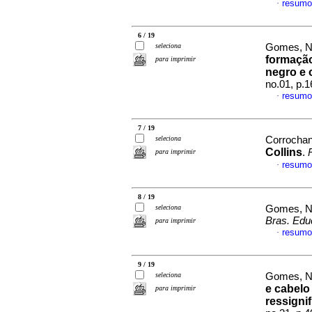
resumo
·
6 / 19
seleciona
Gomes, Ni
formação
para imprimir
negro e 
no.01, p.
resumo
·
7 / 19
seleciona
Corrochano
Collins
.
para imprimir
resumo
·
8 / 19
seleciona
Gomes, Ni
Bras. Edu
para imprimir
resumo
·
9 / 19
seleciona
Gomes, Ni
e cabelo
para imprimir
ressigni