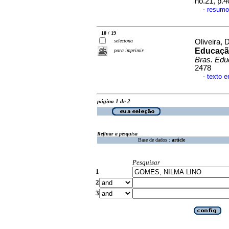
no.21, p.
resumo
·
10 / 19
seleciona
Oliveira, 
Educação
para imprimir
Bras. Edu
2478
texto 
·
página 1 de 2
Refinar a pesquisa
Base de dados :
article
Pesquisar
1
2
3