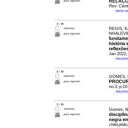
RELAÇÕ
para imprimir
Rev. Cient
texto 
·
3 / 19
REGIS, Ká
seleciona
NHALEVIL
para imprimir
fundamen
história 
reflexões
Jan 2022,
resumo
·
4 / 19
seleciona
GOMES, N
PROCUR
para imprimir
no.3, p.1
resumo
·
5 / 19
seleciona
Gomes, Ni
disciplin
para imprimir
negra em
child.philo