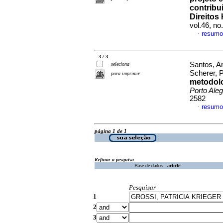
contrib
Direito
vol.46, n
resumo
·
3 / 3
Santos, A
seleciona
Scherer, P
para imprimir
metodolo
Porto Aleg
2582
resumo
·
página 1 de 1
Refinar a pesquisa
Base de dados :
article
Pesquisar
1
2
3