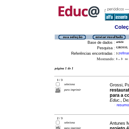
Coleç
Base de dados :
article
Pesquisa :
GROSSI, 
Referências encontradas :
refina
3
[
Mostrando:
1 .. 3
no f
página 1 de 1
1 / 3
seleciona
Grossi, Pa
restaura
para imprimir
para a c
Educ.
, De
resumo
·
2 / 3
seleciona
Antunes M
projeto 
para imprimir