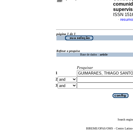
comunida
supervi
ISSN 151
resumo
·
página 1 de 1
Refinar a pesquisa
Base de dados :
article
Pesquisar
1
2
3
Search engin
BIREME/OPAS/OMS - Centro Latino-Am