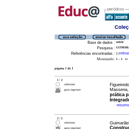
Coleç
Base de dados :
article
Pesquisa :
GUIMARA
Referências encontradas :
refina
2
[
Mostrando:
1 .. 2
no f
página 1 de 1
1 / 2
Figueired
seleciona
Massena, 
para imprimir
prática p
Integrad
resumo
·
2 / 2
Guimarães
seleciona
Construç
para imprimir