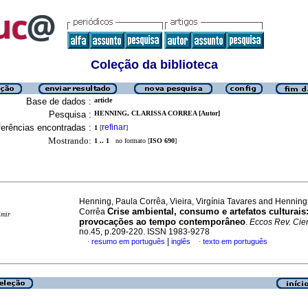
Coleção da biblioteca
Base de dados :
article
Pesquisa :
HENNING, CLARISSA CORREA [Autor]
erências encontradas :
refinar
1
[
]
Mostrando:
1 .. 1
no formato [
ISO 690
]
Henning, Paula Corrêa, Vieira, Virgínia Tavares and Henning
Crise ambiental, consumo e artefatos culturais
Corrêa
imir
provocações ao tempo contemporâneo
.
Eccos Rev. Cien
no.45, p.209-220. ISSN 1983-9278
|
resumo em português
inglês
texto em português
·
·