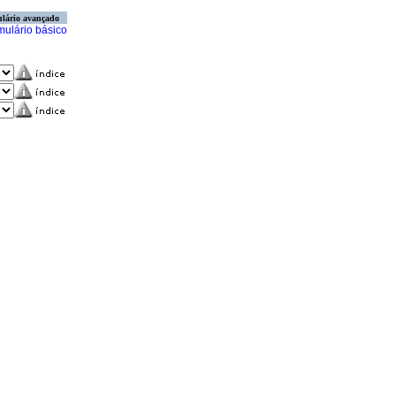
lário avançado
mulário básico