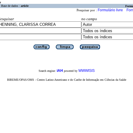
a
Base de dados :
article
Formu
Formulário livre
For
Pesquisar por :
esquisar
no campo
iAH
WWWISIS
Search engine:
powered by
BIREME/OPAS/OMS - Centro Latino-Americano e do Caribe de Informação em Ciências da Saúde