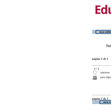
Ref
página 1 de 1
1 / 1
seleciona
para impr
página 1 de 1