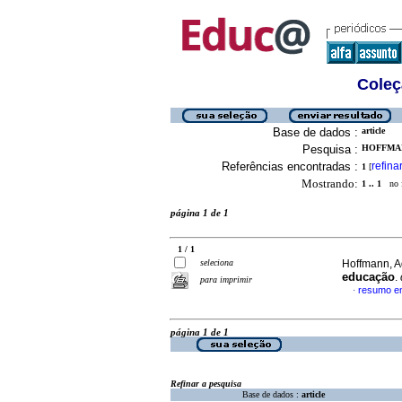
Coleç
Base de dados :
article
Pesquisa :
HOFFMAN
Referências encontradas :
refina
1
[
Mostrando:
1 .. 1
no f
página 1 de 1
1 / 1
seleciona
Hoffmann, A
educação
.
para imprimir
resumo e
·
página 1 de 1
Refinar a pesquisa
Base de dados :
article